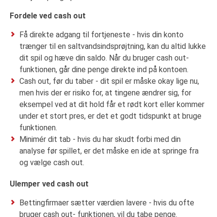
Fordele ved cash out
Få direkte adgang til fortjeneste - hvis din konto
trænger til en saltvandsindsprøjtning, kan du altid lukke
dit spil og hæve din saldo. Når du bruger cash out-
funktionen, går dine penge direkte ind på kontoen.
Cash out, før du taber - dit spil er måske okay lige nu,
men hvis der er risiko for, at tingene ændrer sig, for
eksempel ved at dit hold får et rødt kort eller kommer
under et stort pres, er det et godt tidspunkt at bruge
funktionen.
Minimér dit tab - hvis du har skudt forbi med din
analyse før spillet, er det måske en ide at springe fra
og vælge cash out.
Ulemper ved cash out
Bettingfirmaer sætter værdien lavere - hvis du ofte
bruger cash out- funktionen, vil du tabe penge.