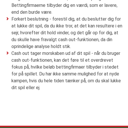
Bettingfirmaerne tilbyder dig en værdi, som er lavere,
end den burde være.
Forkert beslutning - forestil dig, at du beslutter dig for
at lukke dit spil, da du ikke tror, at det kan resultere i en
sejr, hvorefter dit hold vinder, og det går op for dig, at
du skulle have fravalgt cash out-funktionen, da din
oprindelige analyse holdt stik.
Cash out tager morskaben ud af dit spil - når du bruger
cash out-funktionen, kan det føre til et overdrevet
fokus på, hvilke beløb bettingfirmaer tilbyder i stedet
for på spillet. Du har ikke samme mulighed for at nyde
kampen, hvis du hele tiden tænker på, om du skal lukke
dit spil eller ej.