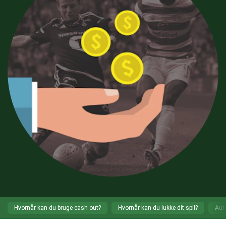
Hvornår kan du bruge cash out?
Hvornår kan du lukke dit spil?
Aut