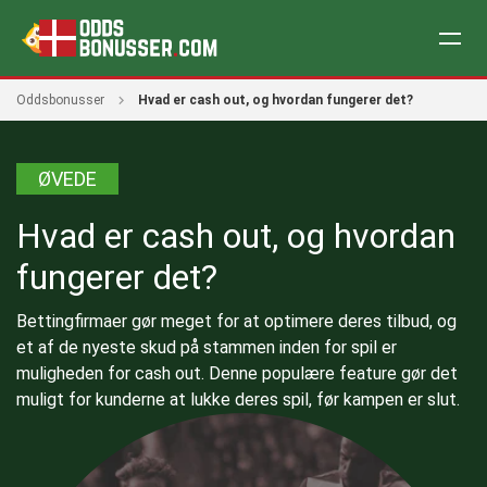
Oddsbonusser
Hvad er cash out, og hvordan fungerer det?
ØVEDE
Hvad er cash out, og hvordan
fungerer det?
Bettingfirmaer gør meget for at optimere deres tilbud, og
et af de nyeste skud på stammen inden for spil er
muligheden for cash out. Denne populære feature gør det
muligt for kunderne at lukke deres spil, før kampen er slut.