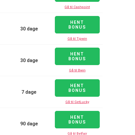
Gå til Cashpoint
HENT
BONUS
30
dage
Gå til Tipwin
HENT
BONUS
30
dage
Gå til Bwin
HENT
BONUS
7
dage
Gå til GetLucky
HENT
BONUS
90
dage
Gå til Betfair