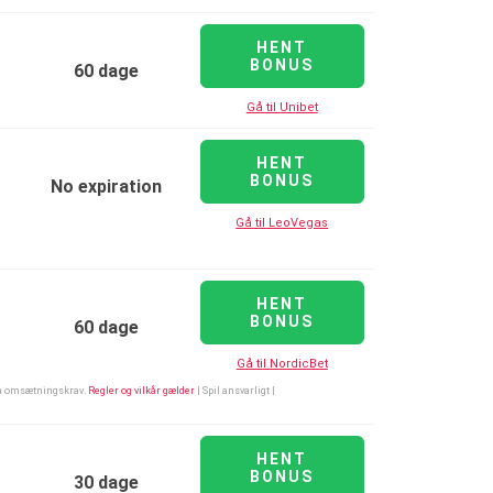
HENT
BONUS
60
dage
Gå til Unibet
HENT
BONUS
No expiration
Gå til LeoVegas
HENT
BONUS
60
dage
Gå til NordicBet
uden omsætningskrav.
Regler og vilkår gælder
| Spil ansvarligt |
HENT
BONUS
30
dage