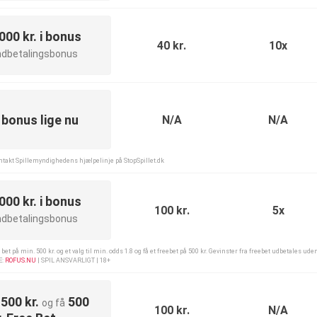
000 kr. i bonus
40 kr.
10x
ndbetalingsbonus
 bonus lige nu
N/A
N/A
Kontakt Spillemyndighedens hjælpelinje på StopSpillet.dk
000 kr. i bonus
100 kr.
5x
ndbetalingsbonus
 bet på min. 500 kr. og et valg til min. odds 1.8 og få et freebet på 500 kr. Gevinster fra freebet udbetales 
E:
ROFUS.NU
| SPIL ANSVARLIGT | 18+
 500 kr.
500
og få
100 kr.
N/A