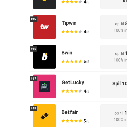
k
4
/5
#15
Tipwin
8
op til
100% i
4
/5
#16
Bwin
1
op til
100% i
5
/5
#17
GetLucky
Spil 10
4
/5
#18
Betfair
1
op til
100% i
5
/5