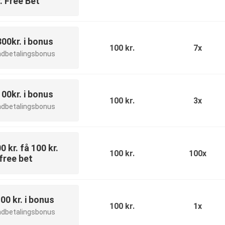
r. Free Bet
00kr. i bonus
100 kr.
7x
ndbetalingsbonus
00kr. i bonus
100 kr.
3x
ndbetalingsbonus
0 kr. få 100 kr.
100 kr.
100x
free bet
00 kr. i bonus
100 kr.
1x
ndbetalingsbonus