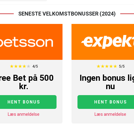
SENESTE VELKOMSTBONUSSER (2024)
★
★
★
★
★
★
★
★
★
★
4/5
5/5
ree Bet på 500
Ingen bonus li
kr.
nu
HENT BONUS
HENT BONUS
Læs anmeldelse
Læs anmeldelse