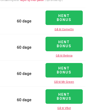
uden omsætningskrav.
Regler og vilkår gælder
. | Spil ansvarligt |
HENT
BONUS
60
dage
Gå til ComeOn
HENT
BONUS
60
dage
Gå til Betinia
HENT
BONUS
60
dage
Gå til Mr Green
HENT
BONUS
60
dage
Gå til VBet