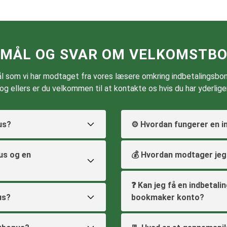
MÅL OG SVAR OM VELKOMSTB
l som vi har modtaget fra vores læsere omkring indbetalingsbonus
 og ellers er du velkommen til at kontakte os hvis du har yderlig
us?
⚙️ Hvordan fungerer en 
nus og en
💰 Hvordan modtager jeg
❓ Kan jeg få en indbetali
us?
bookmaker konto?