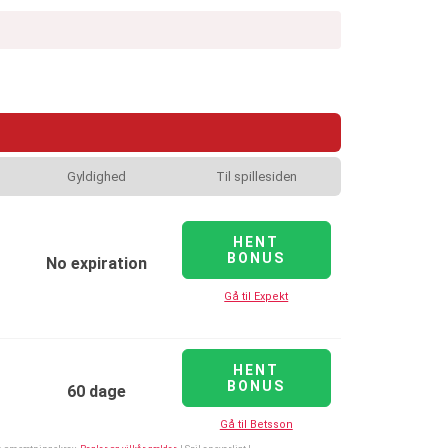
Gyldighed
Til spillesiden
HENT
BONUS
No expiration
Gå til Expekt
HENT
BONUS
60
dage
Gå til Betsson