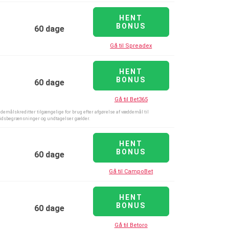
HENT
BONUS
60
dage
Gå til Spreadex
HENT
BONUS
60
dage
Gå til Bet365
æddemålskreditter tilgængelige for brug efter afgørelse af væddemål til
, tidsbegrænsninger og undtagelser gælder.
HENT
BONUS
60
dage
Gå til CampoBet
HENT
BONUS
60
dage
Gå til Betoro