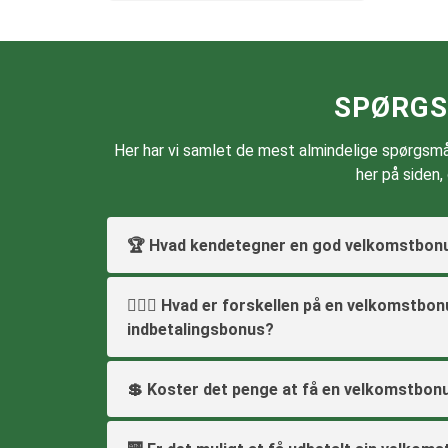
SPØRGS
Her har vi samlet de mest almindelige spørgsmå
her på siden,
🏆 Hvad kendetegner en god velkomstbon
🤷🏻‍♂️ Hvad er forskellen på en velkomstbo
indbetalingsbonus?
💲 Koster det penge at få en velkomstbon