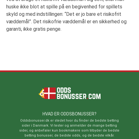
huske ikke blot at spille på en begivenhed for spillets
skyld og med indstillingen: “Det er jo bare et risikofrit
væddemål”. Det risikofrie væddemål er en sikkerhed og
garanti, ikke gratis penge.
HVAD ER ODDSBONUSSER?
Oddsbonusser.dk er stedet hvor du finder de bedste betting
sider i Danmark. Vi tester og anmelder de mange betting
sider, og anbefaler kun bookmakere som tilbyder de bedste
betting bonusser, de bedste odds, og de bedste vilkår.