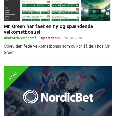
Mr. Green har fået en ny og spændende
velkomstbonus!
Risikofrie væddemål
Sportsbook
26 jun. 2020
Oplev den fede velkomstbonus som du kan få del i hos Mr
Green!
NYHET