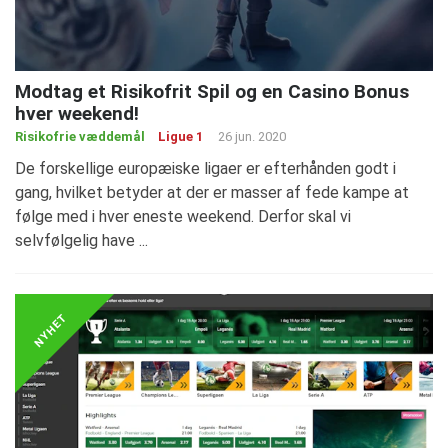
Modtag et Risikofrit Spil og en Casino Bonus
hver weekend!
Risikofrie væddemål
Ligue 1
26 jun. 2020
​De forskellige europæiske ligaer er efterhånden godt i
gang, hvilket betyder at der er masser af fede kampe at
følge med i hver eneste weekend. Derfor skal vi
selvfølgelig have ...
NYHET