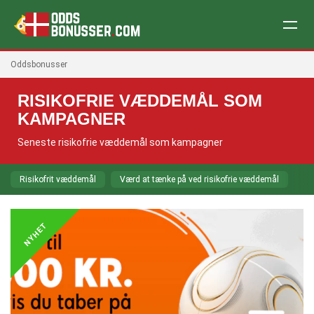
Oddsbonusser
RISIKOFRIE VÆDDEMÅL SOM
KAMPAGNER
Seneste risikofrie væddemål som kampagner
Risikofrit væddemål
Værd at tænke på ved risikofrie væddemål
NYHET