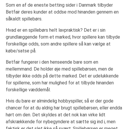
Som en af de eneste betting sider i Danmark tilbyder
Betfair deres kunder at oddse mod hinanden gennem en
såkaldt spillebørs.
Hvad er en spillebørs helt lavpraktisk? Det er i sin
grundlæggende form et marked, hvor spillere kan tilbyde
forskellige odds, som andre spillere så kan vælge at
købe/satse på.
Betfair fungerer i den henseende bare som en
mellemmand. De holder øje med spillebørsen, men de
tilbyder ikke odds på dette marked. Det er udelukkende
for spillerne, som har mulighed for at tilbyde hinanden
forskellige væddemål.
Hvis du bare er almindelig hobbyspiller, så er der gode
chancer for at du aldrig har brugt spillebørsen, eller endda
hørt om den. Det skyldes at det nok kan virke lidt
afskrækkende for nybegyndere at sætte sig ind i, men
faktisk er det slet ikke så svært. Spillebørsen er meget