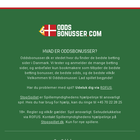
HVAD ER ODDSBONUSSER?
Oddsbonusser.dk er stedet hvor du finder de bedste betting
sider i Danmark. Vi tester og anmelder de mange betting
sider, og anbefaler kun bookmakere som tilbyder de bedste
betting bonusser, de bedste odds, og de bedste vilkår.
Velkommen til Oddsbonusser. Lad spillet begynde!
Har du problemer med spil?
Udeluk dig via
ROFUS
.
StopSpillet
er Spillemyndighedens hjælpelinje til ansvarligt
spil. Hvis du har brug for hjælp, kan du ringe til +45 70 22 28 25
18+. Regler og vilkår gælder. Spil ansvarligt. Selvudelukkelse
via ROFUS. Kontakt Spillemyndighedens hjælpelinje på
Stopspillet.dk
. Kun for nye spillere.