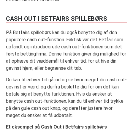
CASH OUT I BETFAIRS SPILLEBØRS
På Betfairs spillebørs kan du også benytte dig af den
populære cash out-funktion. Faktisk var det Betfair som
opfandt og introducerede cash out-funktionen som det
første bettingfirma. Denne funktion giver dig mulighed for
at ophæve dit væddemål til enhver tid, for at hive din
gevinst hjem, eller begrænse dit tab.
Du kan til enhver tid gå ind og se hvor meget din cash out-
gevinst er værd, og derfra beslutte dig for om det kan
betale sig at benytte funktionen. Hvis du ønsker at
benytte cash out-funktionen, kan du til enhver tid trykke
på den gule cash out knap, og derefter justere hvor
meget du ønsker at få udbetalt.
Et eksempel på Cash Out i Betfairs spillebørs