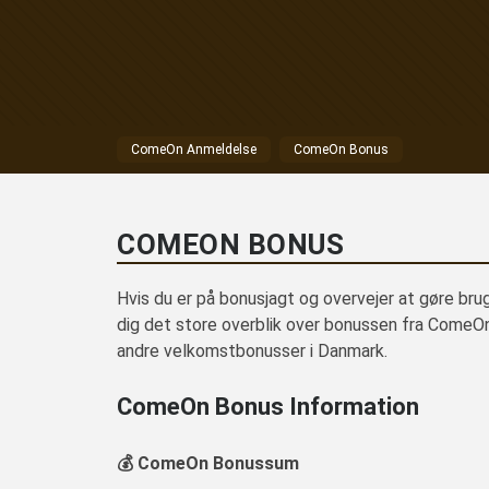
ComeOn Anmeldelse
ComeOn Bonus
COMEON BONUS
Hvis du er på bonusjagt og overvejer at gøre bru
dig det store overblik over bonussen fra ComeO
andre velkomstbonusser i Danmark.
ComeOn Bonus Information
💰 ComeOn Bonussum