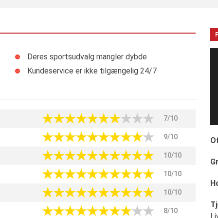
Deres sportsudvalg mangler dybde
Kundeservice er ikke tilgængelig 24/7
★
★
★
★
★
★
★
★
★
★
7/10
★
★
★
★
★
★
★
★
★
★
9/10
Of
★
★
★
★
★
★
★
★
★
★
10/10
G
★
★
★
★
★
★
★
★
★
★
10/10
H
★
★
★
★
★
★
★
★
★
★
10/10
Tj
★
★
★
★
★
★
★
★
★
★
8/10
Li