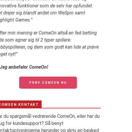
novative funktioner som de selv har opfundet.
t drejer sig blandt andet om WeSpin samt
ghlight Games.”
fter min mening er ComeOn altså en fed betting
de som egner sig til 2 typer spillere:
bbyspilleren, og dem som godt kan lide at prøve
get nyt!”
Jeg anbefaler ComeOn!
PRØV COMEON NU
COMEON KONTAKT
r du spørgsmål vedrørende ComeOn, eller har du
ug for kundesupport? Så benyt
ntaktoplysningerne herunder og skriv en besked