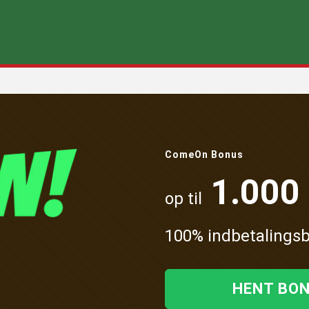
ComeOn Bonus
1.000 
op til
100% indbetalings
HENT BO