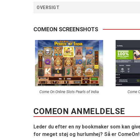
OVERSIGT
COMEON SCREENSHOTS
Come On Online Slots Pearls of India
Come O
COMEON ANMELDELSE
Leder du efter en ny bookmaker som kan give
for meget støj og hurlumhej? Så er ComeOn! m