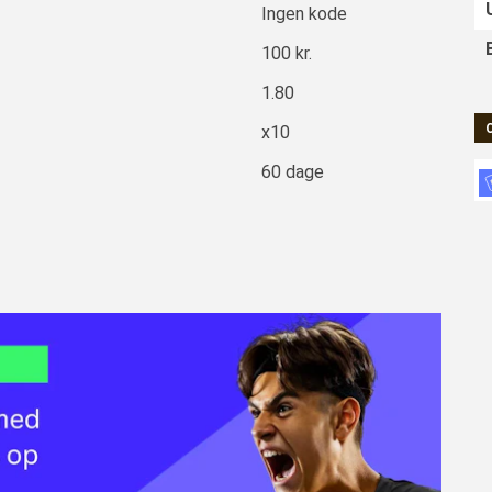
Ingen kode
100 kr.
1.80
x10
60 dage