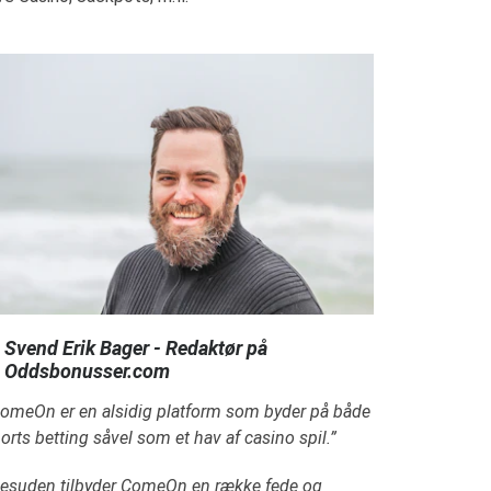
Svend Erik Bager - Redaktør på
Oddsbonusser.com
omeOn er en alsidig platform som byder på både
orts betting såvel som et hav af casino spil.”
esuden tilbyder ComeOn en række fede og