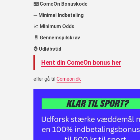
⌨️ ComeOn Bonuskode
➖ Minimal Indbetaling
📈 Minimum Odds
📄 Gennemspilskrav
⌚️ Udløbstid
Hent din ComeOn bonus her
eller gå til
Comeon.dk