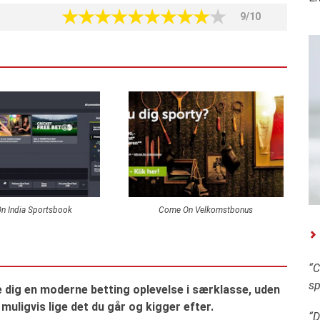
★
★
★
★
★
★
★
★
★
★
9/10
n India Sportsbook
Come On Velkomstbonus
“C
sp
 dig en moderne betting oplevelse i særklasse, uden
uligvis lige det du går og kigger efter.
“D