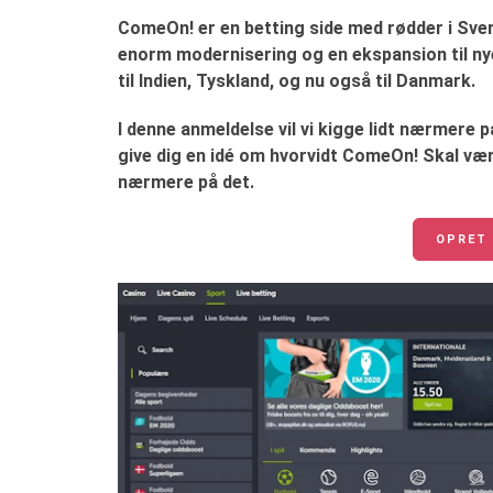
ComeOn! er en betting side med rødder i Sve
enorm modernisering og en ekspansion til ny
til Indien, Tyskland, og nu også til Danmark.
I denne anmeldelse vil vi kigge lidt nærmer
give dig en idé om hvorvidt ComeOn! Skal vær
nærmere på det.
OPRET