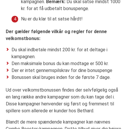
kampagnen.
Bemærk:
Du skal satse mindst 1000
kr. for at få udbetalt bonuspenge.
Nu er du klar til at satse hårdt!
Der gælder følgende vilkår og regler for denne
velkomstbonus:
Du skal indbetale mindst 200 kr. for at deltage i
kampagnen.
Den maksimale bonus du kan modtage er 500 kr.
Der er intet gennemspilskrav for dine bonuspenge
Bonussen skal bruges inden for de første 7 dage.
Ud over velkomstbonussen findes der selvfølgelig også
en lang række andre kampagner som du kan tage del i.
Disse kampagner henvender sig først og fremmest til
spillere som allerede er kunder hos Bethard.
Blandt de mere spændende kampagner kan nævnes
Combo Booster-kampagnen. Dette tilbud giver dig højere