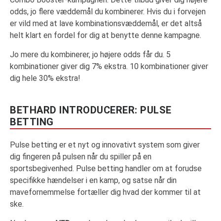
odds, jo flere væddemål du kombinerer. Hvis du i forvejen
er vild med at lave kombinationsvæddemål, er det altså
helt klart en fordel for dig at benytte denne kampagne.
Jo mere du kombinerer, jo højere odds får du. 5
kombinationer giver dig 7% ekstra. 10 kombinationer giver
dig hele 30% ekstra!
BETHARD INTRODUCERER: PULSE
BETTING
Pulse betting er et nyt og innovativt system som giver
dig fingeren på pulsen når du spiller på en
sportsbegivenhed. Pulse betting handler om at forudse
specifikke hændelser i en kamp, og satse når din
mavefornemmelse fortæller dig hvad der kommer til at
ske.