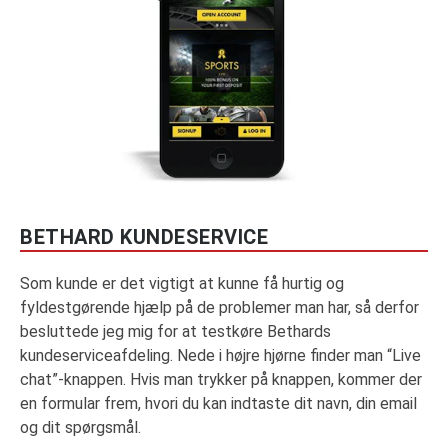
BETHARD KUNDESERVICE
Som kunde er det vigtigt at kunne få hurtig og
fyldestgørende hjælp på de problemer man har, så derfor
besluttede jeg mig for at testkøre Bethards
kundeserviceafdeling. Nede i højre hjørne finder man “Live
chat”-knappen. Hvis man trykker på knappen, kommer der
en formular frem, hvori du kan indtaste dit navn, din email
og dit spørgsmål.