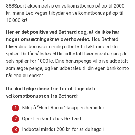
888Sport eksempelvis en velkomstbonus på op til 2000
kr., mens Leo vegas tilbyder en velkomstbonus på op til
10.000 kr!
Her er det positive ved Bethard dog, at de ikke har
noget omsætningskrav overhovedet.
Hos Bethard
bliver dine bonusser nemlig udbetalt i takt med at du
spiller. Du får således 50 kr. udbetalt hver eneste gang du
selv spiller for 1000 kr. Dine bonuspenge vil blive udbetalt
som ægte penge, og kan udbetales til din egen bankkonto
når end du ønsker.
Du skal følge disse trin for at tage del i
velkomstbonussen fra Bethard:
Klik på “Hent Bonus”-knappen herunder.
Opret en konto hos Bethard.
Indbetal mindst 200 kr. for at deltage i