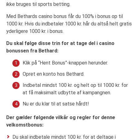
ikke bruges til sports betting.
Med Bethards casino bonus får du 100% i bonus op til
1000 kr. Hvis du indbetaler 1000 kr. hår du altså helt gratis
yderligere 1000 kr. i bonus.
Du skal følge disse trin for at tage del i casino
bonussen fra Bethard:
Klik på “Hent Bonus”-knappen herunder.
Opret en konto hos Bethard.
Indbetal mindst 100 kr. og helt op til 1000 kr. for
at få maksimalt udbytte af kampangnen.
Nu er du klar til at satse hårdt!
Der gælder følgende vilkår og regler for denne
velkomstbonus:
Du skal indbetale mindst 100 kr. for at deltage i