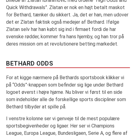
billede af Zlatan Ibrahimovic med ordene “High Odds and
Quick Withdrawals”. Zlatan er nok en højt betalt maskot
for Bethard, tænker du sikkert. Ja, det er han, men udover
det er Zlatan faktisk også medejer af Bethard. Ifølge
Zlatan selv har han købt sig ind i firmaet fordi de har
svenske rødder, kommer fra hans hjemby, og han tror på
deres mission om at revolutionere betting markedet.
BETHARD ODDS
For at kigge nærmere på Bethards sportsbook klikker vi
på “Odds”-knappen som befinder sig lige under Bethard
logoet øverst i højre hjørne. Nu bliver vi først til en side
som indeholder alle de forskellige sports discipliner som
Bethard tilbyder at spille på.
I venstre kolonne ser vi genveje til de mest populære
sportsbegivenheder og ligaer. Her ser vi Champions
League, Europa League, Bundesligaen, Serie A, og flere af