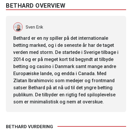
BETHARD OVERVIEW
Sven Erik
Bethard er en ny spiller på det internationale
betting marked, og i de seneste år har de taget
verden med storm. De startede i Sverige tilbage i
2014 og er på meget kort tid begyndt at tilbyde
betting og casino i Danmark samt mange andre
Europæiske lande, og endda i Canada. Med
Zlatan Ibrahimovic som medejer og frontmand
satser Bethard på at nå ud til det yngre betting
publikum. De tilbyder en rigtig fed spiloplevelse
som er minimalistisk og nem at overskue.
BETHARD VURDERING