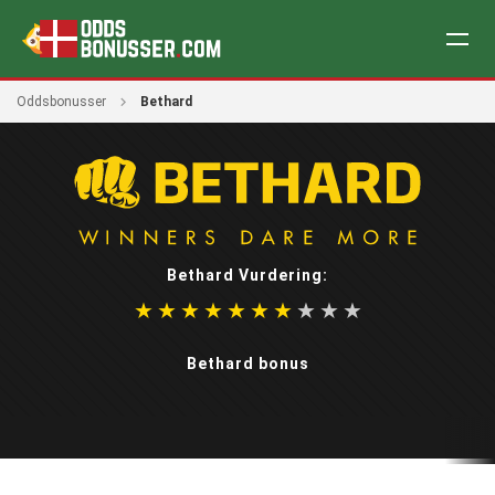
Oddsbonusser
Bethard
Bethard Vurdering:
★
★
★
★
★
★
★
★
★
★
Bethard bonus