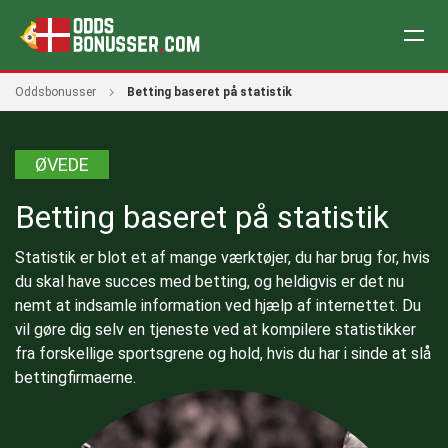
Oddsbonusser
​Betting baseret på statistik
ØVEDE
​Betting baseret på statistik
Statistik er blot et af mange værktøjer, du har brug for, hvis
du skal have succes med betting, og heldigvis er det nu
nemt at indsamle information ved hjælp af internettet. Du
vil gøre dig selv en tjeneste ved at kompilere statistikker
fra forskellige sportsgrene og hold, hvis du har i sinde at slå
bettingfirmaerne.