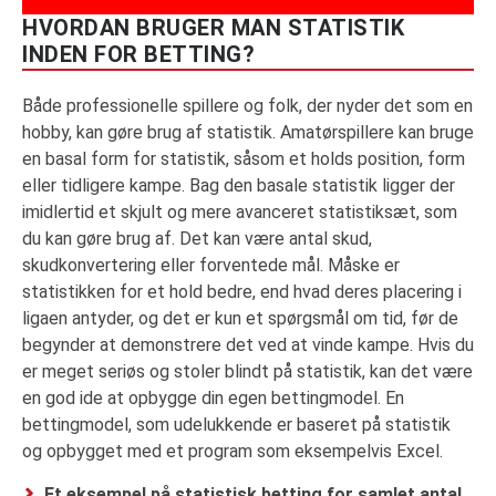
HVORDAN BRUGER MAN STATISTIK
INDEN FOR BETTING?
Både professionelle spillere og folk, der nyder det som en
hobby, kan gøre brug af statistik. Amatørspillere kan bruge
en basal form for statistik, såsom et holds position, form
eller tidligere kampe. Bag den basale statistik ligger der
imidlertid et skjult og mere avanceret statistiksæt, som
du kan gøre brug af. Det kan være antal skud,
skudkonvertering eller forventede mål. Måske er
statistikken for et hold bedre, end hvad deres placering i
ligaen antyder, og det er kun et spørgsmål om tid, før de
begynder at demonstrere det ved at vinde kampe. Hvis du
er meget seriøs og stoler blindt på statistik, kan det være
en god ide at opbygge din egen bettingmodel. En
bettingmodel, som udelukkende er baseret på statistik
og opbygget med et program som eksempelvis Excel.
Et eksempel på statistisk betting for samlet antal