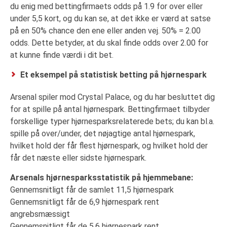
du enig med bettingfirmaets odds på 1.9 for over eller
under 5,5 kort, og du kan se, at det ikke er værd at satse
på en 50% chance den ene eller anden vej. 50% = 2.00
odds. Dette betyder, at du skal finde odds over 2.00 for
at kunne finde værdi i dit bet.
Et eksempel på statistisk betting på hjørnespark
Arsenal spiler mod Crystal Palace, og du har besluttet dig
for at spille på antal hjørnespark. Bettingfirmaet tilbyder
forskellige typer hjørnesparksrelaterede bets; du kan bl.a.
spille på over/under, det nøjagtige antal hjørnespark,
hvilket hold der får flest hjørnespark, og hvilket hold der
får det næste eller sidste hjørnespark.
Arsenals hjørnesparksstatistik på hjemmebane:
Gennemsnitligt får de samlet 11,5 hjørnespark
Gennemsnitligt får de 6,9 hjørnespark rent
angrebsmæssigt
Gennemsnitligt får de 5,6 hjørnespark rent