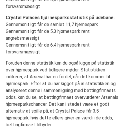
forsvarsmæssigt
Crystal Palaces hjørnesparksstatistik på udebane:
Gennemsnitligt får de samlet 11,7 hjørnespark
Gennemsnitligt får de 5,3 hjørnespark rent
angrebsmæssigt
Gennemsnitligt får de 6,4 hjørnespark rent
forsvarsmæssigt
Foruden denne statistik kan du også kigge på statistik
over hjørnespark ved tidligere møder. Statistikken
indikerer, at Arsenal har en fordel, når det kommer til
hjørnespark. Efter at du har kigget på al statistikken og
analyseret denne i sammenligning med bettingfirmaets
odds, kan du se, at bettingfirmaet overvurderer Arsenals
hjørnesparkschancer. Det kan i stedet være et godt
alternativ at spille på, at Crystal Palace får 3,5
hjørnespark, hvis dette ellers giver en værdi i de odds,
bettingfirmaet tilbyder