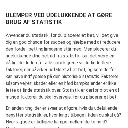
ULEMPER VED UDELUKKENDE AT GØRE
BRUG AF STATISTIK
Anvender du statistik, før du placerer et bet, vil det give
dig en god chance for succes og hjælpe med at reducere
den fordel, bettingfirmaerne står med. Men placerer du
udelukkende dine bet ud fra statistik, kan det være en
dårlig ide. Inden for alle sportsgrene vil du finde flere
faktorer, der påvirker udfaldet af et bet, og som derfor
kan have indflydelse på den historiske statistik. Faktorer
såsom vejret, skader eller en hård kampkalender er ikke
lette at finde statistik over. Statistik er derfor blot en af
mange faktorer, du skal overveje, før du placerer et bet.
En anden ting, der er svær at afgøre, hvis du udelullende
benytter statistik, er, hvor langt tilbage i tiden du skal gå?
Hvor vigtige er tidligere kampe mellem de to hold?