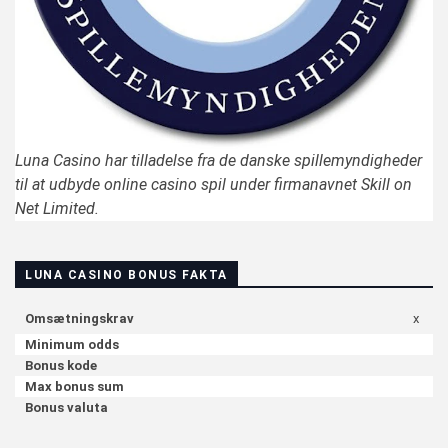
Luna Casino har tilladelse fra de danske spillemyndigheder
til at udbyde online casino spil under firmanavnet Skill on
Net Limited.
LUNA CASINO BONUS FAKTA
Omsætningskrav
x
Minimum odds
Bonus kode
Max bonus sum
Bonus valuta