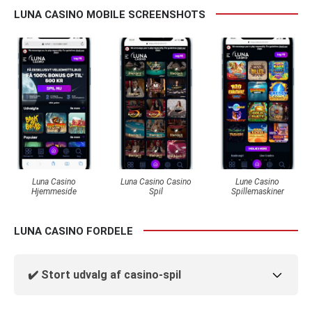
LUNA CASINO MOBILE SCREENSHOTS
Luna Casino
Luna Casino Casino
Lune Casino
Hjemmeside
Spil
Spillemaskiner
LUNA CASINO FORDELE
✔️ Stort udvalg af casino-spil