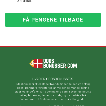
24 timer.
FÅ PENGENE TILBAGE
HVAD ER ODDSBONUSSER?
Oddsbonusser.dk er stedet hvor du finder de bedste betting
sider i Danmark. Vi tester og anmelder de mange betting
sider, og anbefaler kun bookmakere som tilbyder de bedste
betting bonusser, de bedste odds, og de bedste vilkår.
Velkommen til Oddsbonusser. Lad spillet begynde!