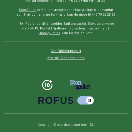
Har du problemer med spil?
Udeluk dig via
ROFUS
.
StopSpillet
er Spillemyndighedens hjælpelinje til ansvarligt
spil. Hvis du har brug for hjælp, kan du ringe til +45 70 22 28 25
18+. Regler og vilkår gælder. Spil ansvarligt. Selvudelukkelse
via ROFUS. Kontakt Spillemyndighedens hjælpelinje på
Stopspillet.dk
. Kun for nye spillere.
Om Oddsbonusser
Kontakt Oddsbonusser
Copyright © oddsbonusser-com_DK