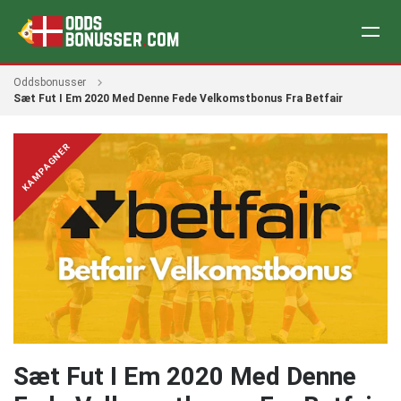
Oddsbonusser
Sæt Fut I Em 2020 Med Denne Fede Velkomstbonus Fra Betfair
KAMPAGNER
Sæt Fut I Em 2020 Med Denne