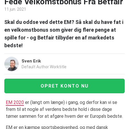
Fede Velkomstbonus Fra Betfair
11 jun. 2021
Skal du oddse ved dette EM? Så skal du have fat i
en velkomstbonus som giver dig flere penge at
spille for - og Betfair tilbyder en af markedets
bedste!
Sven Erik
Default Author Worktitle
OPRET KONTO NU
EM 2020
er (langt om længe) i gang, og derfor kan vi se
frem til at nogle af verdens bedste hold i disse dage
tørner sammen for at afgøre hvem der er Europa’s bedste.
EM er en kæmpe sportsbegivenhed, og med dansk