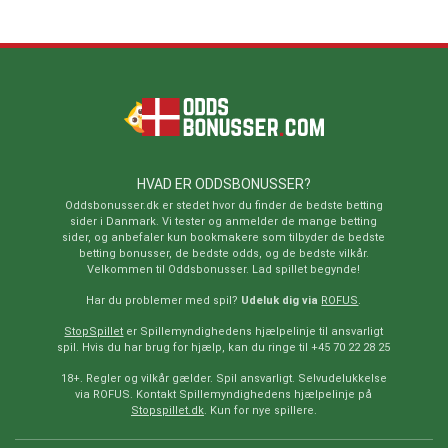
HVAD ER ODDSBONUSSER?
Oddsbonusser.dk er stedet hvor du finder de bedste betting
sider i Danmark. Vi tester og anmelder de mange betting
sider, og anbefaler kun bookmakere som tilbyder de bedste
betting bonusser, de bedste odds, og de bedste vilkår.
Velkommen til Oddsbonusser. Lad spillet begynde!
Har du problemer med spil?
Udeluk dig via
ROFUS
.
StopSpillet
er Spillemyndighedens hjælpelinje til ansvarligt
spil. Hvis du har brug for hjælp, kan du ringe til +45 70 22 28 25
18+. Regler og vilkår gælder. Spil ansvarligt. Selvudelukkelse
via ROFUS. Kontakt Spillemyndighedens hjælpelinje på
Stopspillet.dk
. Kun for nye spillere.