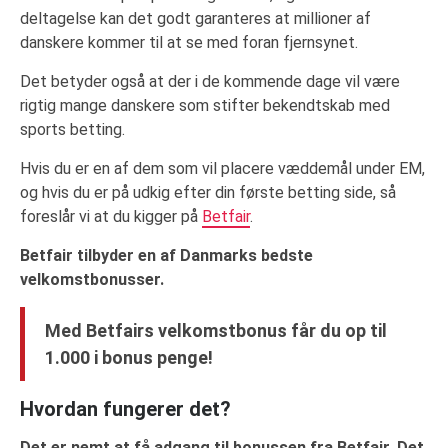
deltagelse kan det godt garanteres at millioner af
danskere kommer til at se med foran fjernsynet.
Det betyder også at der i de kommende dage vil være
rigtig mange danskere som stifter bekendtskab med
sports betting.
Hvis du er en af dem som vil placere væddemål under EM,
og hvis du er på udkig efter din første betting side, så
foreslår vi at du kigger på
Betfair
.
Betfair tilbyder en af Danmarks bedste
velkomstbonusser.
Med Betfairs velkomstbonus får du op til
1.000 i bonus penge!
Hvordan fungerer det?
Det er nemt at få adgang til bonussen fra Betfair. Det