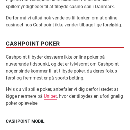
spillemyndigheder til at tilbyde casino spil i Danmark.
Derfor må vi altså nok vende os til tanken om at online
casinoet hos Cashpoint ikke vender tilbage lige foreløbig.
CASHPOINT POKER
Cashpoint tilbyder desværre ikke online poker på
nuværende tidspunkt, og det er tvivlsomt om Cashpoint
nogensinde kommer til at tilbyde poker, da deres fokus
først og fremmest er på sports betting.
Hvis du vil spille poker, anbefaler vi dig derfor istedet at
kigge nærmere på
Unibet
, hvor der tilbydes en uforlignelig
poker oplevelse.
CASHPOINT MOBIL