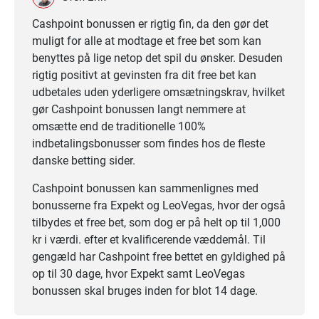
med i kampagnen.
Cashpoint bonussen er rigtig fin, da den gør det
Du modtager et free bet som svarer til dit
muligt for alle at modtage et free bet som kan
kvalificerende væddemål inden for 24 timer.
benyttes på lige netop det spil du ønsker. Desuden
Du kan maksimalt modtage et free bet svarende
rigtig positivt at gevinsten fra dit free bet kan
til 500 kr.
udbetales uden yderligere omsætningskrav, hvilket
Kun det første væddemål på mindst 100 kr.,
gør Cashpoint bonussen langt nemmere at
som er placeret efter oprettelse og accept af
omsætte end de traditionelle 100%
bonus, tæller med i kampagnen.
indbetalingsbonusser som findes hos de fleste
Dit free bet skal benyttes inden for 30 dage,
danske betting sider.
hvorefter free bettet udløber.
Cashpoint bonussen kan sammenlignes med
Alle regler og vilkår kan findes hos
Cashpoint.dk
bonusserne fra Expekt og LeoVegas, hvor der også
tilbydes et free bet, som dog er på helt op til 1,000
kr i værdi. efter et kvalificerende væddemål. Til
gengæld har Cashpoint free bettet en gyldighed på
op til 30 dage, hvor Expekt samt LeoVegas
bonussen skal bruges inden for blot 14 dage.