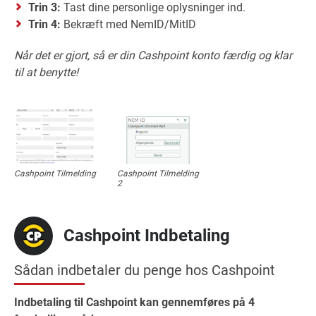
Trin 3:
Tast dine personlige oplysninger ind.
Trin 4:
Bekræft med NemID/MitID
Når det er gjort, så er din Cashpoint konto færdig og klar
til at benytte!
Cashpoint Tilmelding
Cashpoint Tilmelding
2
Cashpoint Indbetaling
Sådan indbetaler du penge hos Cashpoint
Indbetaling til Cashpoint kan gennemføres på 4