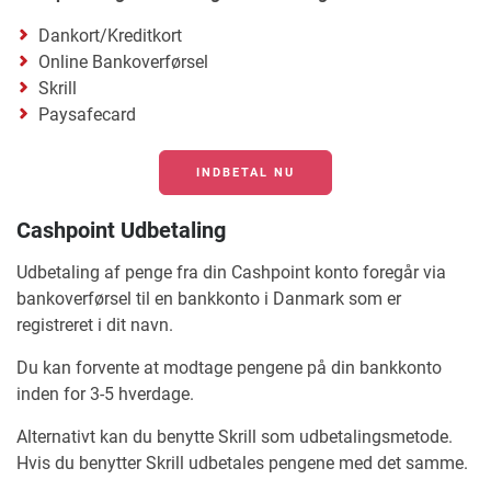
Dankort/Kreditkort
Online Bankoverførsel
Skrill
Paysafecard
INDBETAL NU
Cashpoint Udbetaling
Udbetaling af penge fra din Cashpoint konto foregår via
bankoverførsel til en bankkonto i Danmark som er
registreret i dit navn.
Du kan forvente at modtage pengene på din bankkonto
inden for 3-5 hverdage.
Alternativt kan du benytte Skrill som udbetalingsmetode.
Hvis du benytter Skrill udbetales pengene med det samme.