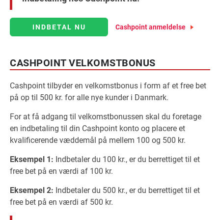
INDBETAL NU
Cashpoint anmeldelse
CASHPOINT VELKOMSTBONUS
Cashpoint tilbyder en velkomstbonus i form af et free bet
på op til 500 kr. for alle nye kunder i Danmark.
For at få adgang til velkomstbonussen skal du foretage
en indbetaling til din Cashpoint konto og placere et
kvalificerende væddemål på mellem 100 og 500 kr.
Eksempel 1:
Indbetaler du 100 kr., er du berrettiget til et
free bet på en værdi af 100 kr.
Eksempel 2:
Indbetaler du 500 kr., er du berrettiget til et
free bet på en værdi af 500 kr.