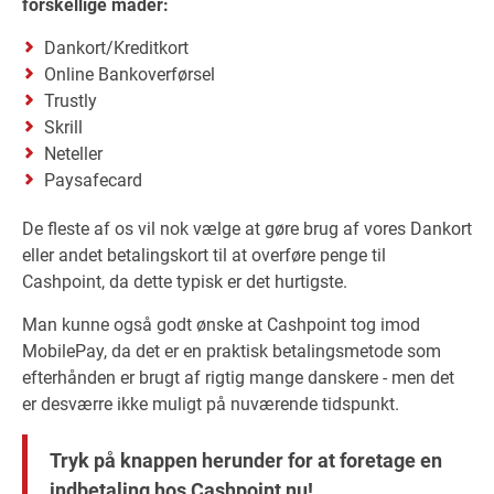
forskellige måder:
Dankort/Kreditkort
Online Bankoverførsel
Trustly
Skrill
Neteller
Paysafecard
De fleste af os vil nok vælge at gøre brug af vores Dankort
eller andet betalingskort til at overføre penge til
Cashpoint, da dette typisk er det hurtigste.
Man kunne også godt ønske at Cashpoint tog imod
MobilePay, da det er en praktisk betalingsmetode som
efterhånden er brugt af rigtig mange danskere - men det
er desværre ikke muligt på nuværende tidspunkt.
Tryk på knappen herunder for at foretage en
indbetaling hos Cashpoint nu!