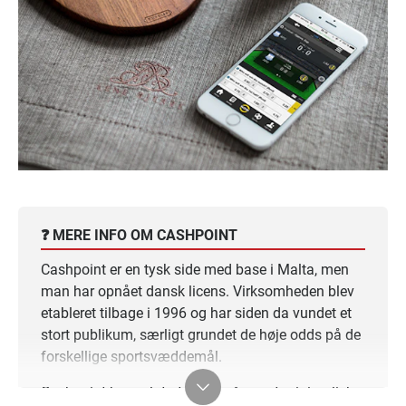
❓ MERE INFO OM CASHPOINT
Cashpoint er en tysk side med base i Malta, men
man har opnået dansk licens. Virksomheden blev
etableret tilbage i 1996 og har siden da vundet et
stort publikum, særligt grundet de høje odds på de
forskellige sportsvæddemål.
Cashpoint har valgt at satse på en ret minimalisk