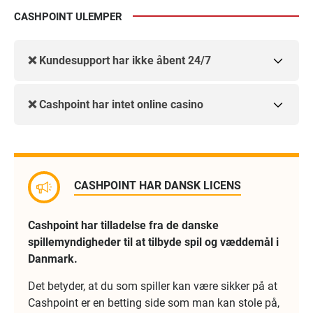
CASHPOINT ULEMPER
❌ Kundesupport har ikke åbent 24/7
❌ Cashpoint har intet online casino
CASHPOINT HAR DANSK LICENS
Cashpoint har tilladelse fra de danske
spillemyndigheder til at tilbyde spil og væddemål i
Danmark.
Det betyder, at du som spiller kan være sikker på at
Cashpoint er en betting side som man kan stole på,