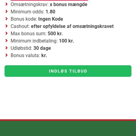
Omsætningskrav:
x bonus mængde
Minimum odds:
1.80
Bonus kode:
Ingen Kode
Cashout:
efter opfyldelse af omsætningskravet
Max bonus sum:
500 kr.
Minimum indbetaling:
100 kr.
Udløbstid:
30 dage
Bonus valuta:
kr.
INDLØS TILBUD